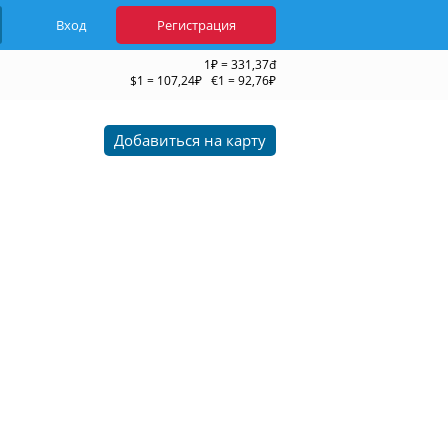
Вход
Регистрация
1₽ = 331,37đ
$1 = 107,24₽ €1 = 92,76₽
Добавиться на карту