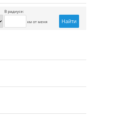
В радиусе:
км от меня