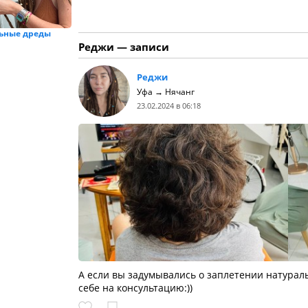
ьные дреды
Реджи — записи
Реджи
Уфа → Нячанг
23.02.2024 в 06:18
А если вы задумывались о заплетении натураль
себе на консультацию:))