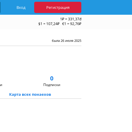
Вход
Регистрация
1₽ = 331,37đ
$1 = 107,24₽ €1 = 92,76₽
была 26 июля 2025
0
ки
Подписки
Карта всех понаехов