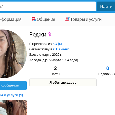
нформация
Общение
Товары и услуги
Реджи
Я приехала из
г. Уфа
Сейчас живу в
г. Нячанг
Здесь с марта 2020 г.
32 года (д.р. 5 марта 1994 года)
2
0
Посты
Подписчи
Я обитаю здесь
ь сообщение
 и услуги (1)