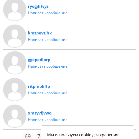
ryogjhfvyz
Написать сообщение
kmzpevzjhk
Написать сообщение
ggepedlprp
Написать сообщение
ritpmpkffp
Написать сообщение
xmsyvfjvwq
Написать сообщение
Мы используем cookie для хранения
69
70
71
72
73
96
...