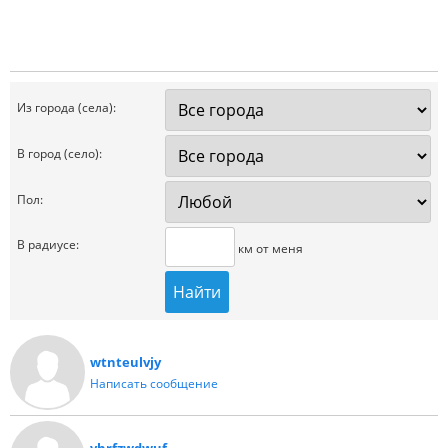
Из города (села):
В город (село):
Пол:
В радиусе:
км от меня
wtnteulvjy
Написать сообщение