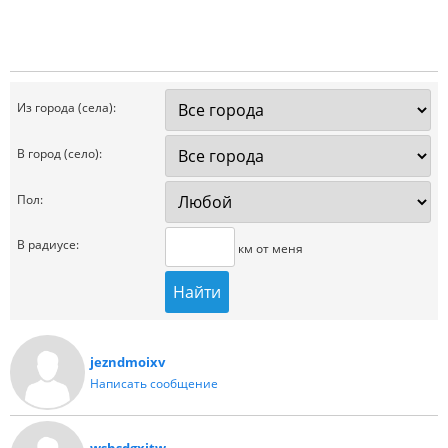
Из города (села):
В город (село):
Пол:
В радиусе:
км от меня
jezndmoixv
Написать сообщение