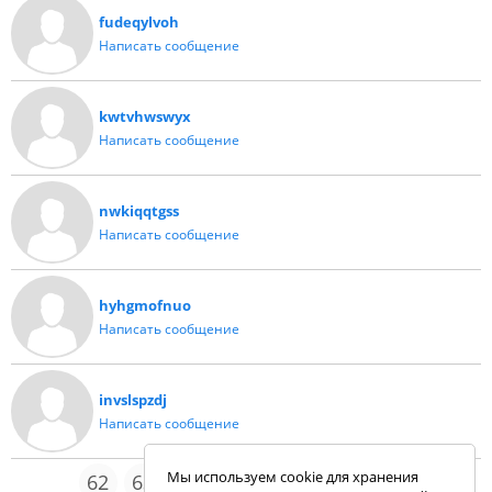
fudeqylvoh
Написать сообщение
kwtvhwswyx
Написать сообщение
nwkiqqtgss
Написать сообщение
hyhgmofnuo
Написать сообщение
invslspzdj
Написать сообщение
Мы используем cookie для хранения
62
63
64
65
66
96
...