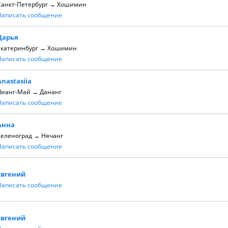
Санкт-Петербург → Хошимин
Написать сообщение
Дарья
Екатеринбург → Хошимин
Написать сообщение
Anastasiia
Чианг-Май → Дананг
Написать сообщение
Анна
Зеленоград → Нячанг
Написать сообщение
Евгений
Написать сообщение
Евгений