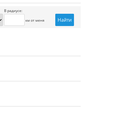
В радиусе:
км от меня