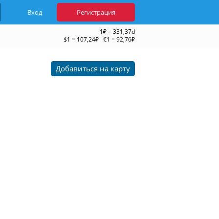
Вход
Регистрация
1₽ = 331,37đ
$1 = 107,24₽ €1 = 92,76₽
Добавиться на карту