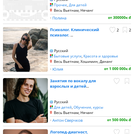
Прочее
,
Для детей
Весь Вьетнам, Нячанг
от 300000к đ
•
Полина
Психолог. Клинический
2
2
психолог.
...
Русский
Бытовые услуги
,
Красота и здоровье
Весь Вьетнам, Хошимин, Дананг
от 1 000 000к đ
•
Юлия
Занятия по вокалу для
взрослых и детей
...
Русский
Для детей
,
Обучение, курсы
Весь Вьетнам, Нячанг
от 500 000к đ
•
Антон Сверчков
Логопед-диагност,