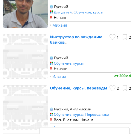
Русский
Для детей
,
Обучение, курсы
Нячанг
•
Михаил
Инструктор по вождению
1
2
байков
...
Русский
Обучение, курсы
Нячанг
от 300к đ
•
Ильгиз
Обучение, курсы, переводы
2
2
Русский, Английский
Обучение, курсы
,
Переводчики
Весь Вьетнам, Нячанг
•
Наиль