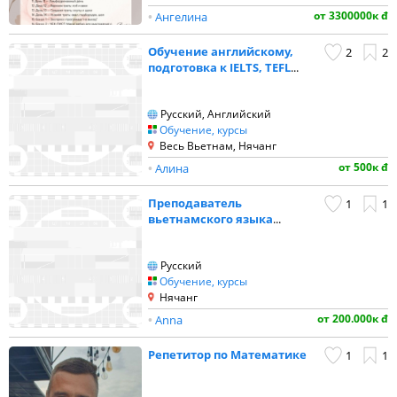
от 3300000к đ
•
Ангелина
Обучение английскому,
2
2
подготовка к IELTS, TEFL
...
Русский, Английский
Обучение, курсы
Весь Вьетнам, Нячанг
от 500к đ
•
Алина
Преподаватель
1
1
вьетнамского языка
...
Русский
Обучение, курсы
Нячанг
от 200.000к đ
•
Anna
Репетитор по Математике
1
1