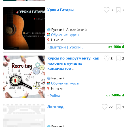
Уроки Гитары
3
2
Русский, Английский
Обучение, курсы
Нячанг
от 100к đ
•
Дмитрий | Уроки...
Курсы по рекрутменту: как
3
2
находить лучших
кандидатов
...
Русский
Обучение, курсы
Нячанг
от 7400к đ
•
Polina
Логопед
22
1
Русский