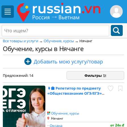
Все товары и услуги
→
Обучение, курсы
→ Нячанг
Обучение, курсы в Нячанге
Добавить мою услугу/товар
Предложений: 14
Фильтры
👩‍🏫 Репетитор по предмету
«Обществознание ОГЭ/ЕГЭ»
...
Обучение, курсы
Нячанг
от 24к đ
•
Оксана