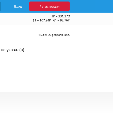
Вход
Регистрация
1₽ = 331,37đ
$1 = 107,24₽ €1 = 92,76₽
был(а) 25 февраля 2025
не указал(а)