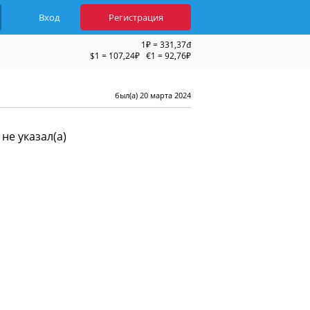
Вход
Регистрация
1₽ = 331,37đ
$1 = 107,24₽ €1 = 92,76₽
был(а) 20 марта 2024
не указал(а)