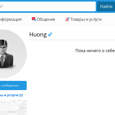
нформация
Общение
Товары и услуги
Huong
Пока ничего о себе 
ь сообщение
 и услуги (2)