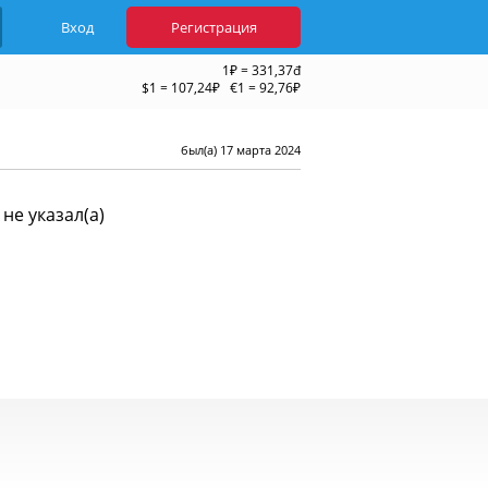
Вход
Регистрация
1₽ = 331,37đ
$1 = 107,24₽ €1 = 92,76₽
был(а) 17 марта 2024
не указал(а)