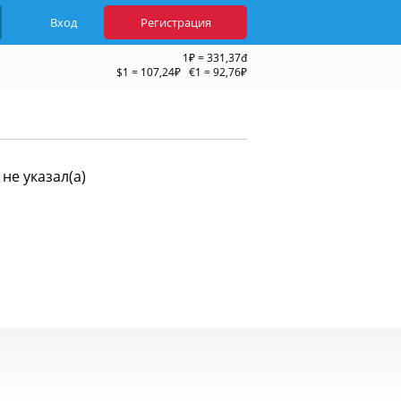
Вход
Регистрация
1₽ = 331,37đ
$1 = 107,24₽ €1 = 92,76₽
не указал(а)