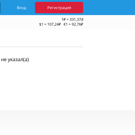
Вход
Регистрация
1₽ = 331,37đ
$1 = 107,24₽ €1 = 92,76₽
не указал(а)