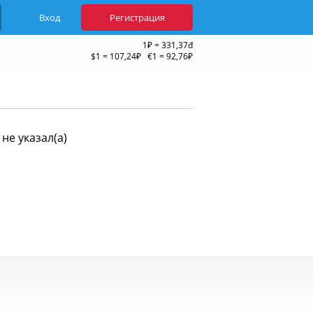
Вход
Регистрация
1₽ = 331,37đ
$1 = 107,24₽ €1 = 92,76₽
не указал(а)