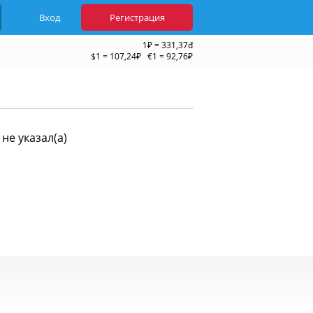
Вход
Регистрация
1₽ = 331,37đ
$1 = 107,24₽ €1 = 92,76₽
не указал(а)